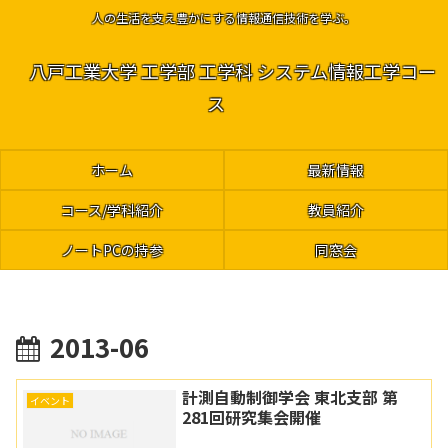
人の生活を支え豊かにする情報通信技術を学ぶ。
八戸工業大学 工学部 工学科 システム情報工学コー
ス
ホーム
最新情報
コース/学科紹介
教員紹介
ノートPCの持参
同窓会
2013-06
計測自動制御学会 東北支部 第
イベント
281回研究集会開催