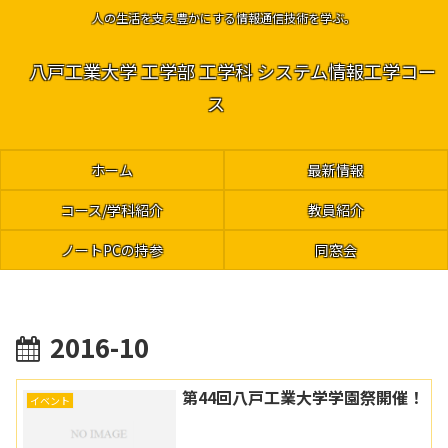
人の生活を支え豊かにする情報通信技術を学ぶ。
八戸工業大学 工学部 工学科 システム情報工学コー
ス
ホーム
最新情報
コース/学科紹介
教員紹介
ノートPCの持参
同窓会
2016-10
第44回八戸工業大学学園祭開催！
イベント