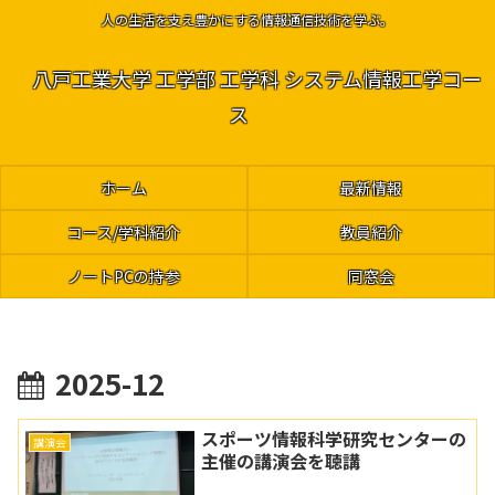
人の生活を支え豊かにする情報通信技術を学ぶ。
八戸工業大学 工学部 工学科 システム情報工学コー
ス
ホーム
最新情報
コース/学科紹介
教員紹介
ノートPCの持参
同窓会
2025-12
スポーツ情報科学研究センターの
講演会
主催の講演会を聴講