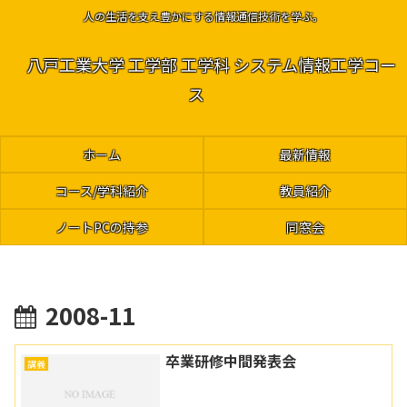
人の生活を支え豊かにする情報通信技術を学ぶ。
八戸工業大学 工学部 工学科 システム情報工学コー
ス
ホーム
最新情報
コース/学科紹介
教員紹介
ノートPCの持参
同窓会
2008-11
卒業研修中間発表会
講義