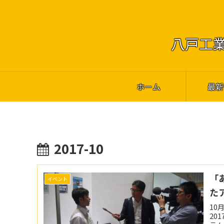
八戸工業
ホーム
最新
2017-10
「
イベント
た
10
20