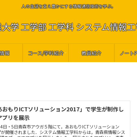
人の生活を支え豊かにする情報通信技術を学ぶ。
大学 工学部 工学科 システム情報
情報
コース/学科紹介
教員紹介
ノート
あおもりICTソリューション2017」で学生が制作し
アプリを展示
月4日・5日青森市アウガ５階にて，あおもりICTソリューション
17が開催されました．システム情報工学科からは，青森県情報シス