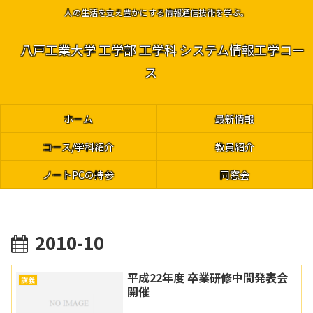
人の生活を支え豊かにする情報通信技術を学ぶ。
八戸工業大学 工学部 工学科 システム情報工学コー
ス
ホーム
最新情報
コース/学科紹介
教員紹介
ノートPCの持参
同窓会
2010-10
平成22年度 卒業研修中間発表会
講義
開催