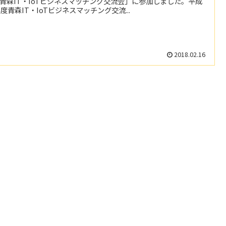
青森IT・IoTビジネスマッチング交流会」に参加しました。平成
年度青森IT・IoTビジネスマッチング交流...
2018.02.16