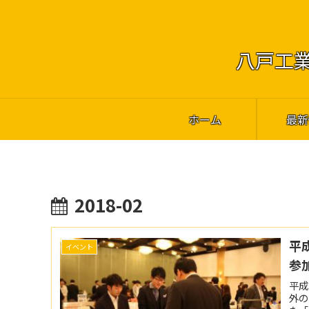
八戸工業
ホーム
最新
2018-02
平
イベント
参
平成
外の