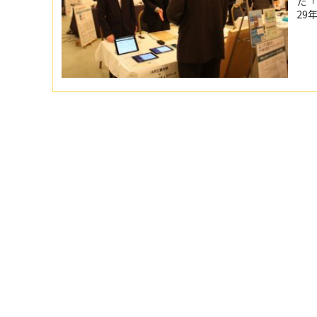
た「
29