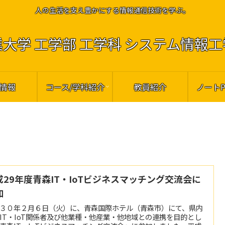
人の生活を支え豊かにする情報通信技術を学ぶ。
大学 工学部 工学科 システム情報
情報
コース/学科紹介
教員紹介
ノート
成29年度青森IT・IoTビジネスマッチング交流会に
加
３０年２月６日（火）に、青森国際ホテル（青森市）にて、県内
IT・IoT関係者及び他業種・他産業・他地域との連携を目的とし