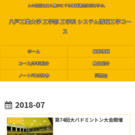
人の生活を支え豊かにする情報通信技術を学ぶ。
八戸工業大学 工学部 工学科 システム情報工学コー
ス
ホーム
最新情報
コース/学科紹介
教員紹介
ノートPCの持参
同窓会
2018-07
第74回大バドミントン大会開催
イベント