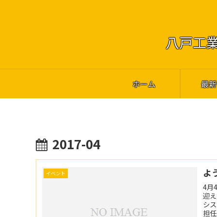
八戸工業
ホーム
最新
2017-04
よ
イベント
4月
迎え
シス
担任