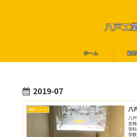
八戸工業
ホーム
最新
2019-07
八
最新ニュース
八戸
念特
学科
学鉄