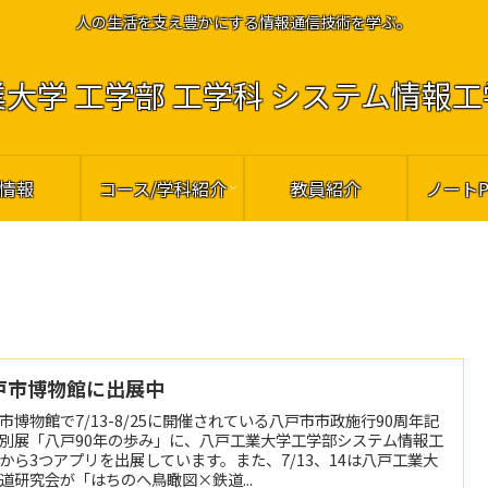
人の生活を支え豊かにする情報通信技術を学ぶ。
大学 工学部 工学科 システム情報
情報
コース/学科紹介
教員紹介
ノート
戸市博物館に出展中
市博物館で7/13-8/25に開催されている八戸市市政施行90周年記
別展「八戸90年の歩み」に、八戸工業大学工学部システム情報工
から3つアプリを出展しています。また、7/13、14は八戸工業大
道研究会が「はちのへ鳥瞰図×鉄道...