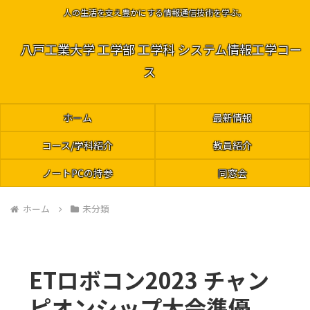
人の生活を支え豊かにする情報通信技術を学ぶ。
八戸工業大学 工学部 工学科 システム情報工学コー
ス
ホーム
最新情報
コース/学科紹介
教員紹介
ノートPCの持参
同窓会
ホーム
未分類
ETロボコン2023 チャン
ピオンシップ大会準優