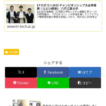
ETロボコン2023 チャンピオンシップ大会準優
勝！(12/14更新) - 八戸工業大学
山口広行准教授（工学部工学科システム情報工学コース）
の研究室は、「ETロボコン」への参加を通してソフトウェ
ア開発技術者の育成を目指しており、同大会に2008年より
出場しています。本大会は、指定されたロボットに各チー
ムが
www.hi-tech.ac.jp
未分類
シェアする
X
Facebook
はてブ
Pocket
LINE
コピー
高校生に向けてオンラインで講演しまし