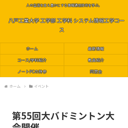
人の生活を支え豊かにする情報通信技術を学ぶ。
八戸工業大学 工学部 工学科 システム情報工学コー
ス
ホーム
最新情報
コース/学科紹介
教員紹介
ノートPCの持参
同窓会
ホーム
イベント
第55回大バドミントン大
会開催