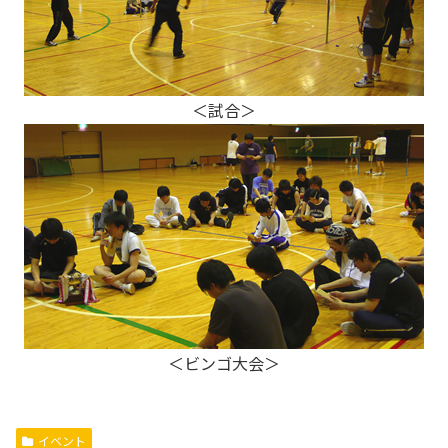
＜試合＞
＜ビンゴ大会＞
イベント