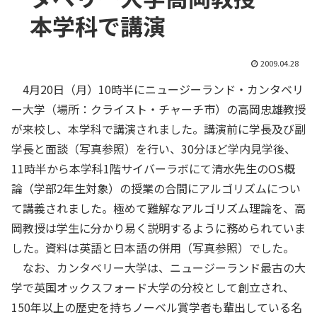
本学科で講演
2009.04.28
4月20日（月）10時半にニュージーランド・カンタベリ
ー大学（場所：クライスト・チャーチ市）の高岡忠雄教授
が来校し、本学科で講演されました。講演前に学長及び副
学長と面談（写真参照）を行い、30分ほど学内見学後、
11時半から本学科1階サイバーラボにて清水先生のOS概
論（学部2年生対象）の授業の合間にアルゴリズムについ
て講義されました。極めて難解なアルゴリズム理論を、高
岡教授は学生に分かり易く説明するように務められていま
した。資料は英語と日本語の併用（写真参照）でした。
なお、カンタベリー大学は、ニュージーランド最古の大
学で英国オックスフォード大学の分校として創立され、
150年以上の歴史を持ちノーベル賞学者も輩出している名