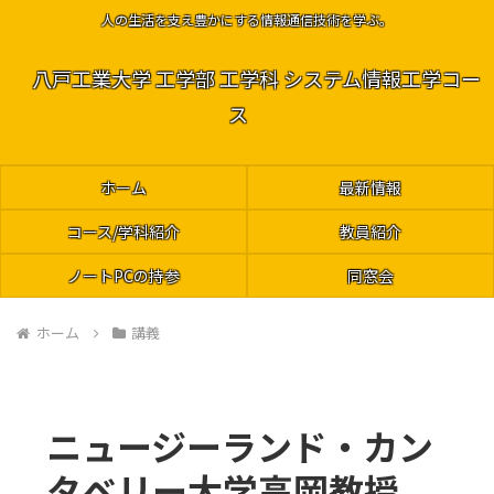
人の生活を支え豊かにする情報通信技術を学ぶ。
八戸工業大学 工学部 工学科 システム情報工学コー
ス
ホーム
最新情報
コース/学科紹介
教員紹介
ノートPCの持参
同窓会
ホーム
講義
ニュージーランド・カン
タベリー大学高岡教授