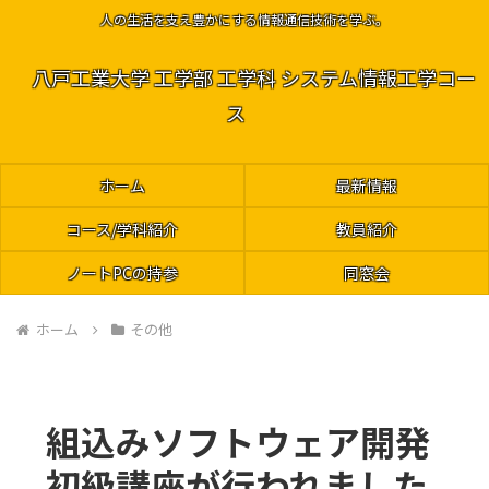
人の生活を支え豊かにする情報通信技術を学ぶ。
八戸工業大学 工学部 工学科 システム情報工学コー
ス
ホーム
最新情報
コース/学科紹介
教員紹介
ノートPCの持参
同窓会
ホーム
その他
組込みソフトウェア開発
初級講座が行われました