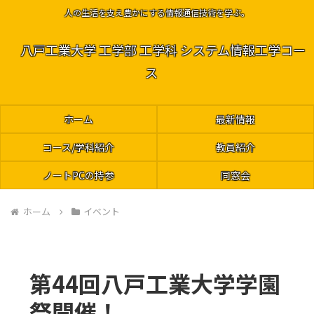
人の生活を支え豊かにする情報通信技術を学ぶ。
八戸工業大学 工学部 工学科 システム情報工学コー
ス
ホーム
最新情報
コース/学科紹介
教員紹介
ノートPCの持参
同窓会
ホーム
イベント
第44回八戸工業大学学園
祭開催！