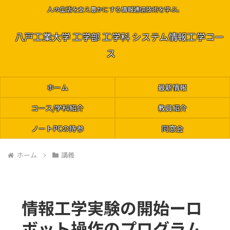
人の生活を支え豊かにする情報通信技術を学ぶ。
八戸工業大学 工学部 工学科 システム情報工学コー
ス
ホーム
最新情報
コース/学科紹介
教員紹介
ノートPCの持参
同窓会
ホーム
講義
情報工学実験の開始ーロ
ボット操作のプログラム